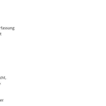
rfassung
t
cht,
e
er