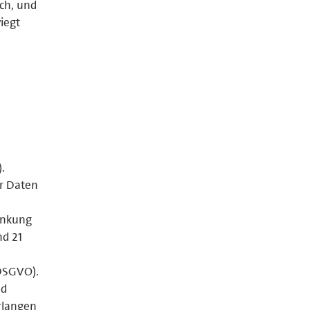
ich, und
iegt
.
er Daten
änkung
nd 21
 DSGVO).
nd
rlangen