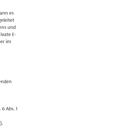
kann es
eleitet
gens und
ivate E-
der im
genden
 6 Abs. 1
),