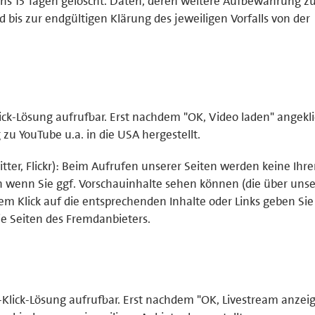
ns 15 Tagen gelöscht. Daten, deren weitere Aufbewahrung z
d bis zur endgültigen Klärung des jeweiligen Vorfalls von der
ick-Lösung aufrufbar. Erst nachdem "OK, Video laden" angekli
u YouTube u.a. in die USA hergestellt.
tter, Flickr): Beim Aufrufen unserer Seiten werden keine Ihr
ch wenn Sie ggf. Vorschauinhalte sehen können (die über uns
em Klick auf die entsprechenden Inhalte oder Links geben Sie 
e Seiten des Fremdanbieters.
-Klick-Lösung aufrufbar. Erst nachdem "OK, Livestream anzei