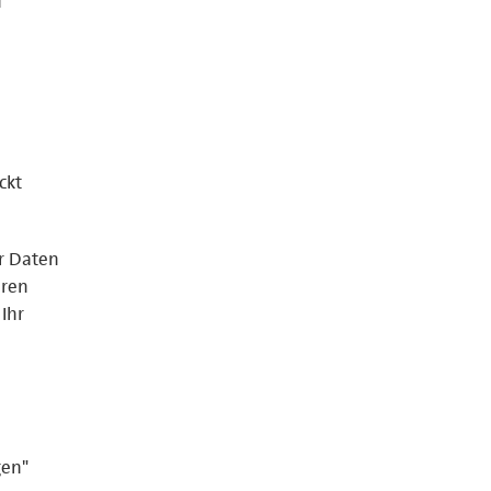
u
ckt
er Daten
eren
Ihr
gen"