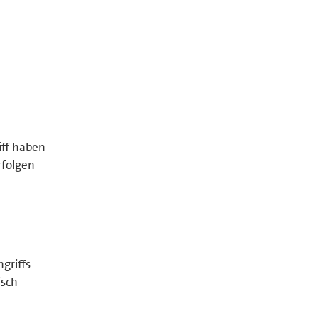
iff haben
rfolgen
griffs
isch