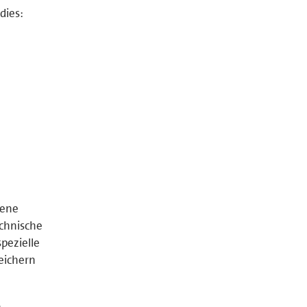
dies:
tene
chnische
pezielle
peichern