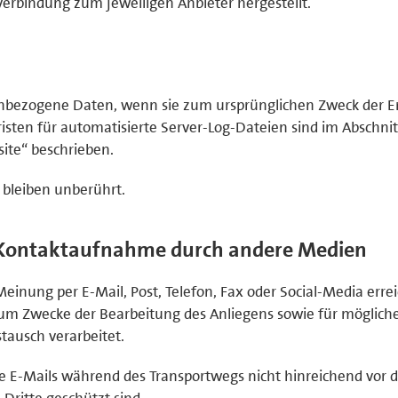
verbindung zum jeweiligen Anbieter hergestellt.
enbezogene Daten, wenn sie zum ursprünglichen Zweck der E
isten für automatisierte Server-Log-Dateien sind im Abschnit
ite“ beschrieben.
 bleiben unberührt.
 Kontaktaufnahme durch andere Medien
inung per E-Mail, Post, Telefon, Fax oder Social-Media errei
m Zwecke der Bearbeitung des Anliegens sowie für möglich
ausch verarbeitet.
te E-Mails während des Transportwegs nicht hinreichend vor d
ritte geschützt sind.